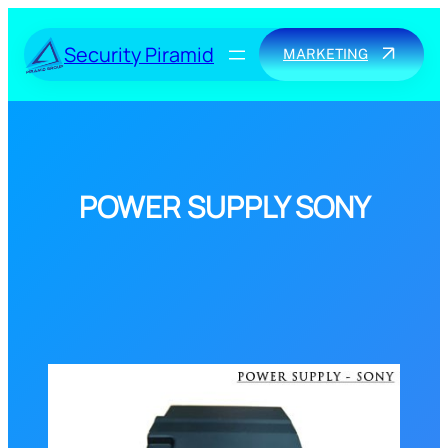
Skip
to
Security Piramid
MARKETING
content
POWER SUPPLY SONY